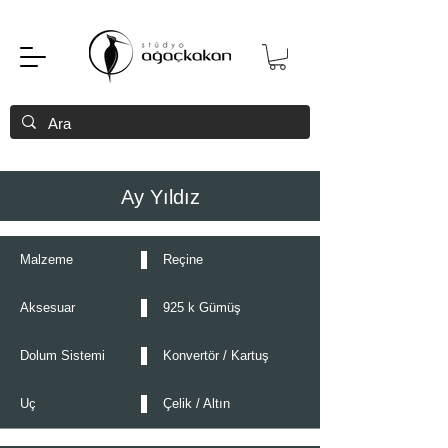
Ay Yıldız
Malzeme
Reçine
Aksesuar
925 k Gümüş
Dolum Sistemi
Konvertör / Kartuş
Uç
Çelik / Altın