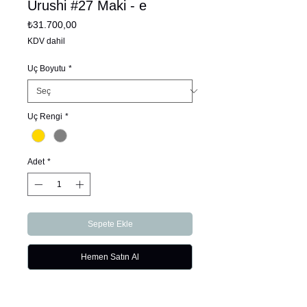
Urushi #27 Maki - e
Fiyat
₺31.700,00
KDV dahil
Uç Boyutu
*
Uç Rengi
*
Adet
*
Sepete Ekle
Hemen Satın Al