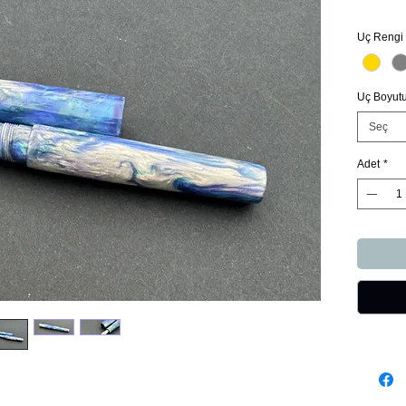
Uç Rengi
Uç Boyut
Seç
Adet
*