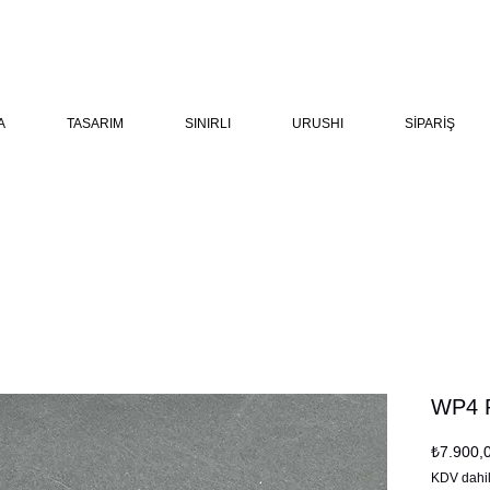
A
TASARIM
SINIRLI
URUSHI
SİPARİŞ
WP4 
₺7.900,
KDV dahi