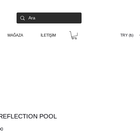
MAĞAZA
İLETİŞİM
TRY (₺)
REFLECTION POOL
Fiyat
00
l