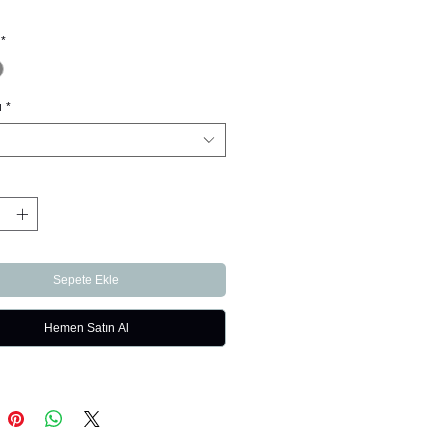
*
u
*
Sepete Ekle
Hemen Satın Al