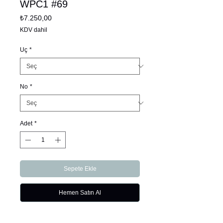
WPC1 #69
Fiyat
₺7.250,00
KDV dahil
Uç
*
No
*
Adet
*
Sepete Ekle
Hemen Satın Al