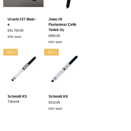
Urushi #27 Maki -
Jowo #6
e
Paslanmaz Çelik
Yedek Uç
Fiyat
₺31.700,00
Fiyat
₺950,00
KDV dahil
KDV dahil
Yeni
Yeni
Schmidt K5
Schmidt K6
Tükendi
Fiyat
₺210,00
KDV dahil