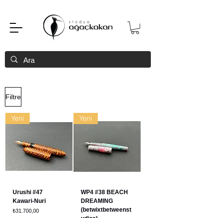
Filtre
Yeni
Yeni
Urushi #47
WP4 #38 BEACH
Kawari-Nuri
DREAMING
(betwixtbetweenst
Fiyat
₺31.700,00