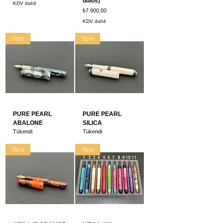
udios)
KDV dahil
Fiyat
₺7.900,00
KDV dahil
Yeni
Yeni
PURE PEARL
PURE PEARL
ABALONE
SILICA
Tükendi
Tükendi
Yeni
Yeni