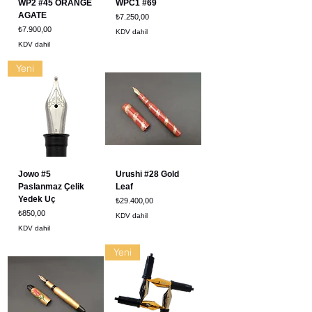
WP2 #45 ORANGE
WPC1 #69
AGATE
Fiyat
₺7.250,00
Fiyat
₺7.900,00
KDV dahil
KDV dahil
Yeni
Jowo #5
Urushi #28 Gold
Paslanmaz Çelik
Leaf
Yedek Uç
Fiyat
₺29.400,00
Fiyat
₺850,00
KDV dahil
KDV dahil
Yeni